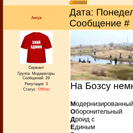
Дата: Понедел
Jenya
Сообщение #
Сержант
Группа: Модераторы
Сообщений:
29
На Бозсу нем
Репутация:
3
Статус:
Offline
М
одернизированны
О
боронительный
Д
роид с
Е
диным