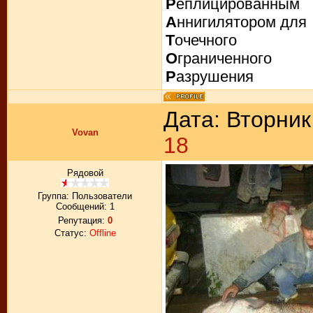
Р
еплицированным
А
ннигилятором для
Т
очечного
О
граниченного
Р
азрушения
Дата: Вторник
Vovan
18
Рядовой
Группа: Пользователи
Сообщений:
1
Репутация:
0
Статус:
Offline