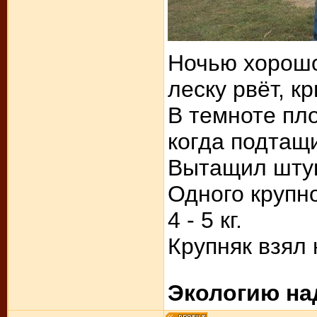
Ночью хорош
леску рвёт, кр
В темноте пло
когда подтащ
Вытащил штук 2
Одного крупн
4 - 5 кг.
Крупняк взял
Экологию на