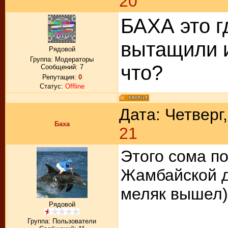
20
БАХА это г
вытащили и
Рядовой
Группа: Модераторы
что?
Сообщений:
7
Репутация:
0
Статус:
Offline
Дата: Четверг
Баха
21
Этого сома п
Жамбайской д
меляк вышел)
Рядовой
Группа: Пользователи