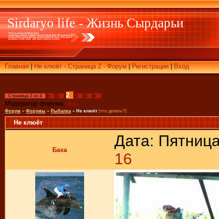
Sirdaryo life - Жизнь Сырдарьи
Главная
|
Не клюёт - Страница 2 - Форум
|
Регистрация
|
Вход
2
Страница
2
из
4
«
1
3
4
»
Модератор форума:
Jenya
Форум
»
Форумы
»
Рыбалка
»
Не клюёт
(что делать?)
Не клюёт
Дата: Пятница
Баха
16