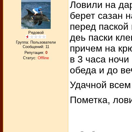
Ловили на да
берет сазан н
перед паской 
Рядовой
деь паски кле
Группа: Пользователи
причем на кр
Сообщений:
11
Репутация:
0
в 3 часа ночи
Статус:
Offline
обеда и до ве
Удачной всем
Пометка, лов