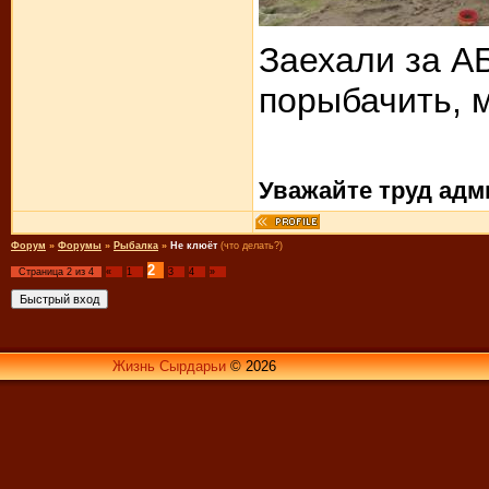
Заехали за АБ
порыбачить, м
Уважайте труд адм
Форум
»
Форумы
»
Рыбалка
»
Не клюёт
(что делать?)
2
Страница
2
из
4
«
1
3
4
»
Жизнь Сырдарьи
© 2026