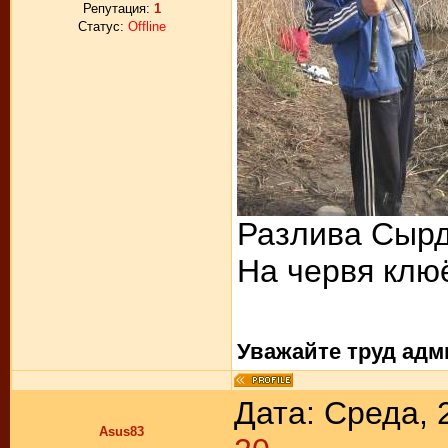
Репутация:
1
Статус:
Offline
Разлива Сырд
На червя клю
Уважайте труд адм
Дата: Среда, 
Asus83